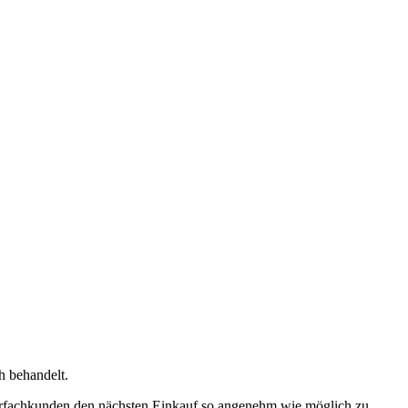
h behandelt.
ehrfachkunden den nächsten Einkauf so angenehm wie möglich zu