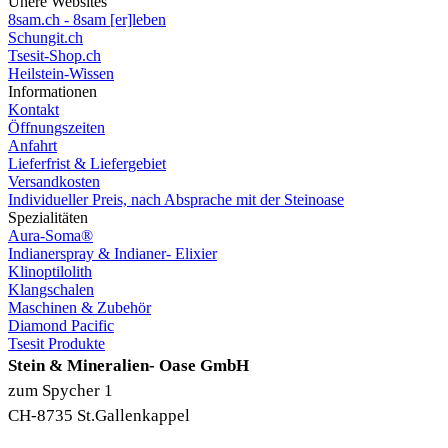
Unere Websites
8sam.ch - 8sam [er]leben
Schungit.ch
Tsesit-Shop.ch
Heilstein-Wissen
Informationen
Kontakt
Öffnungszeiten
Anfahrt
Lieferfrist & Liefergebiet
Versandkosten
Individueller Preis, nach Absprache mit der Steinoase
Spezialitäten
Aura-Soma®
Indianerspray & Indianer- Elixier
Klinoptilolith
Klangschalen
Maschinen & Zubehör
Diamond Pacific
Tsesit Produkte
Stein & Mineralien- Oase GmbH
zum Spycher 1
CH-8735 St.Gallenkappel