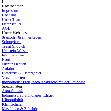
!
Unternehmen
Impressum
Über uns
Unser Team
Datenschutz
AGB
Unere Websites
8sam.ch - 8sam [er]leben
Schungit.ch
Tsesit-Shop.ch
Heilstein-Wissen
Informationen
Kontakt
Öffnungszeiten
Anfahrt
Lieferfrist & Liefergebiet
Versandkosten
Individueller Preis, nach Absprache mit der Steinoase
Spezialitäten
Aura-Soma®
Indianerspray & Indianer- Elixier
Klinoptilolith
Klangschalen
Maschinen & Zubehör