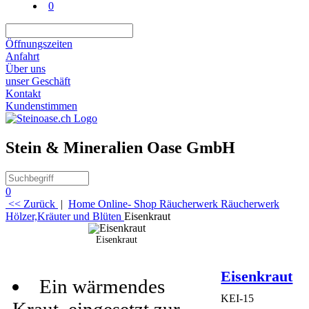
0
Öffnungszeiten
Anfahrt
Über uns
unser Geschäft
Kontakt
Kundenstimmen
Stein & Mineralien Oase GmbH
0
<< Zurück
|
Home
Online- Shop
Räucherwerk
Räucherwerk
Hölzer,Kräuter und Blüten
Eisenkraut
Beschreibung
Eisenkraut
Mehr
Eisenkraut
Ein wärmendes
KEI-15
Kraut, eingesetzt zur