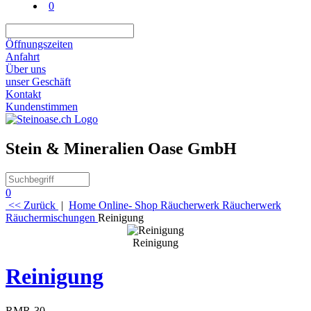
0
Öffnungszeiten
Anfahrt
Über uns
unser Geschäft
Kontakt
Kundenstimmen
Stein & Mineralien Oase GmbH
0
<< Zurück
|
Home
Online- Shop
Räucherwerk
Räucherwerk
Räuchermischungen
Reinigung
Reinigung
Reinigung
RMR-30